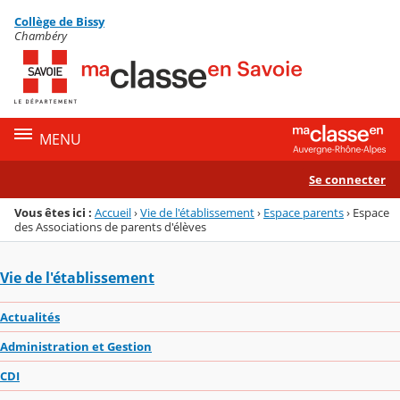
Panneau de gestion des cookies
Collège de Bissy
Menu de la rubrique
Contenu
Chambéry
MENU
Se connecter
Vous êtes ici :
Accueil
›
Vie de l'établissement
›
Espace parents
›
Espace
des Associations de parents d'élèves
Vie de l'établissement
Actualités
Administration et Gestion
CDI