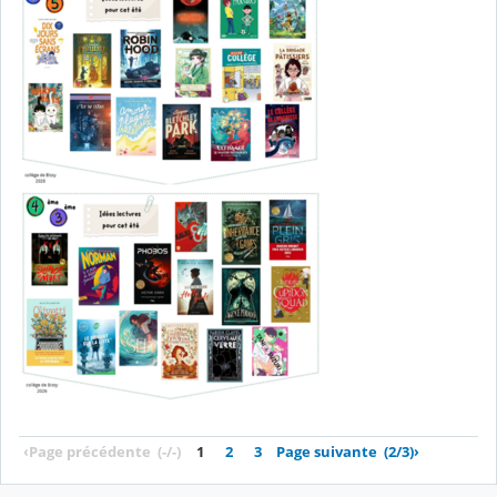
‹
Page précédente
(-/-)
1
2
3
Page suivante
(2/3)
›