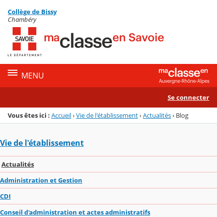
Panneau de gestion des cookies
Collège de Bissy
Menu de la rubrique
Contenu
Chambéry
MENU
Se connecter
Vous êtes ici :
Accueil
›
Vie de l'établissement
›
Actualités
›
Blog
Vie de l'établissement
Actualités
Administration et Gestion
CDI
Conseil d'administration et actes administratifs