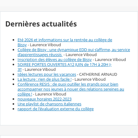
Dernières actualités
Eté 2026 et informations sur la rentrée au collège de
Bissy
- Laurence Viboud
Collège de Bissy : une dynamique EDD qui s’affirme, au service
d’apprentissages réussis
- Laurence Viboud
Inscription des élèves au collège de Bissy
- Laurence Viboud
SOIREE PORTES OUVERTES A12 JUIN de 17H à 20H J-
3!!
- Laurence Viboud
Idées lectures pour les vacances
- CATHERINE ARNAUD
La lecture : rien de plus facile !
- Laurence Viboud
Conférence RESIS : de quoi outiller les grands pour bien
accompagner nos jeunes à nouer des relations sereines au
collège !
- Laurence Viboud
nouveaux horaires 2022-2023
Une playlist de chansons italiennes
rapport de l'évaluation externe du collège