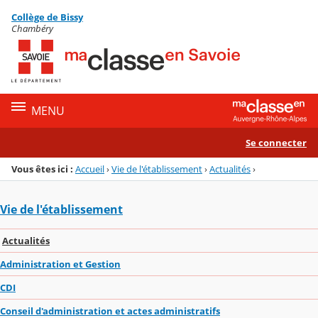
Panneau de gestion des cookies
Collège de Bissy
Menu de la rubrique
Contenu
Chambéry
MENU
Se connecter
Vous êtes ici :
Accueil
›
Vie de l'établissement
›
Actualités
›
Vie de l'établissement
Actualités
Administration et Gestion
CDI
Conseil d'administration et actes administratifs