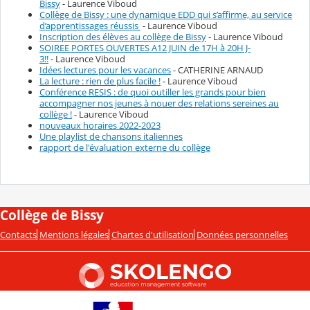
Bissy
- Laurence Viboud
Collège de Bissy : une dynamique EDD qui s’affirme, au service
d’apprentissages réussis
- Laurence Viboud
Inscription des élèves au collège de Bissy
- Laurence Viboud
SOIREE PORTES OUVERTES A12 JUIN de 17H à 20H J-
3!!
- Laurence Viboud
Idées lectures pour les vacances
- CATHERINE ARNAUD
La lecture : rien de plus facile !
- Laurence Viboud
Conférence RESIS : de quoi outiller les grands pour bien
accompagner nos jeunes à nouer des relations sereines au
collège !
- Laurence Viboud
nouveaux horaires 2022-2023
Une playlist de chansons italiennes
rapport de l'évaluation externe du collège
Collège de Bissy
Contacts
Mentions légales
Chartes d'utilisation
Données personnelles