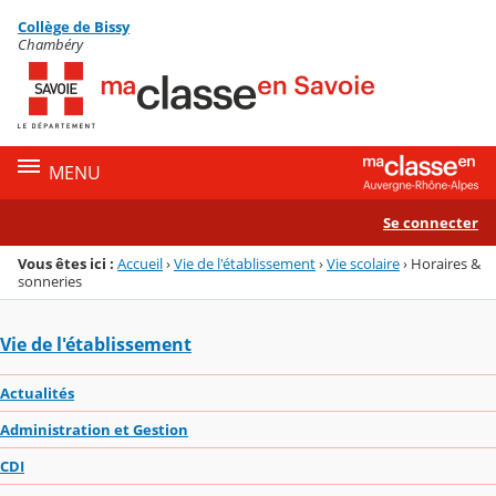
Panneau de gestion des cookies
Collège de Bissy
Menu de la rubrique
Contenu
Chambéry
MENU
Se connecter
Vous êtes ici :
Accueil
›
Vie de l'établissement
›
Vie scolaire
›
Horaires &
sonneries
Vie de l'établissement
Actualités
Administration et Gestion
CDI