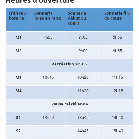
Heures d'ouverture
Créneau
Sonnerie
Sonnerie
Sonnerie fin
horaire
mise en rang
début du
du cours
cours
M1
7h55
8h00
8h55
M2
9h00
9h55
Récréation 20’ + 5’
M3
10h15
10h20
11h15
M4
11h20
12h15
Pause méridienne
S1
13h40
13h45
14h40
S2
14h45
15h40