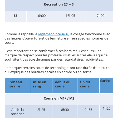
Récréation 20’ + 5’
S3
16h00
16h05
17h00
Comme le rappelle le
règlement intérieur
, le collège fonctionne avec
des heures d’ouverture et de fermeture en lien avec les horaires de
cours.
Il est important de se conformer à ces horaires. C’est aussi une
marque de respect pour les professeurs et les autres élèves qui ne
souhaitent pas être dérangés par des retardataires récidivistes..
Remarque: certains cours de technologie ont une durée d'1 h 30 ce
qui explique des horaires décalés en entrée ou en sortie.
durée
Créneau
mise en
début du
fin du
horaire
rang
cours
cours
Cours en M1+ / M2
1h25
Après la
8h25
8h30
9h55
sonnerie