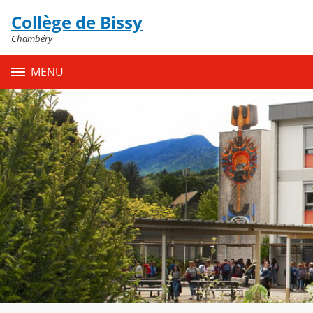
Panneau de gestion des cookies
Collège de Bissy
Contenu
Chambéry
MENU