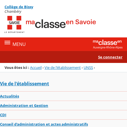
Panneau de gestion des cookies
Collège de Bissy
Menu de la rubrique
Contenu
Chambéry
MENU
Se connecter
Vous êtes ici :
Accueil
›
Vie de l'établissement
›
UNSS
›
Vie de l'établissement
Actualités
Administration et Gestion
CDI
Conseil d'administration et actes administratifs