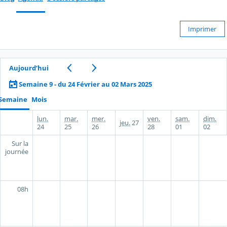
Imprimer
Aujourd’hui
Semaine 9 - du 24 Février au 02 Mars 2025
Semaine
Mois
lun.
mar.
mer.
ven.
sam.
dim.
jeu.
27
24
25
26
28
01
02
Sur la
journée
08h