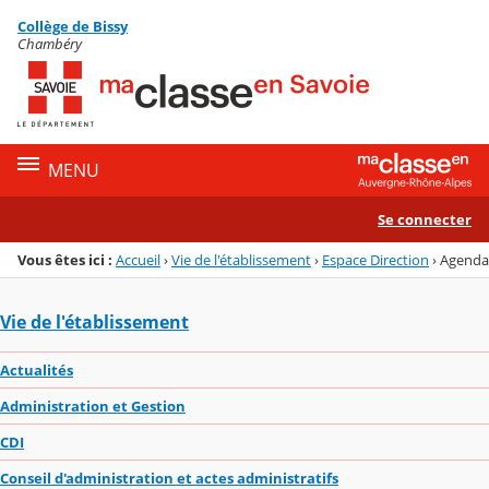
Panneau de gestion des cookies
Collège de Bissy
Menu de la rubrique
Contenu
Chambéry
MENU
Se connecter
Vous êtes ici :
Accueil
›
Vie de l'établissement
›
Espace Direction
›
Agenda
Vie de l'établissement
Actualités
Administration et Gestion
CDI
Conseil d'administration et actes administratifs