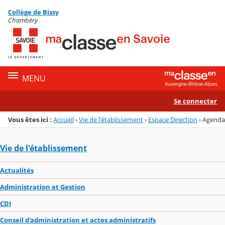
Panneau de gestion des cookies
Collège de Bissy
Menu de la rubrique
Contenu
Chambéry
MENU
Se connecter
Vous êtes ici :
Accueil
›
Vie de l'établissement
›
Espace Direction
›
Agenda
Vie de l'établissement
Actualités
Administration et Gestion
CDI
Conseil d'administration et actes administratifs