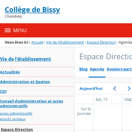
Panneau de gestion des cookies
Collège de Bissy
Menu de la rubrique
Contenu
Chambéry
MENU
Vous êtes ici :
Accueil
›
Vie de l'établissement
›
Espace Direction
›
Agenda
Espace Directi
Vie de l'établissement
Blog
Agenda
Dossiers par
Actualités
Administration et Gestion
Aujourd’hui
CDI
lun.
13
mar
Conseil d'administration et actes
administratifs
Sur la
journée
actes administratifs
procès verbaux
Espace Direction