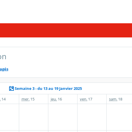
on
tagés
Semaine 3 - du 13 au 19 Janvier 2025
.
14
mer.
15
jeu.
16
ven.
17
sam.
18