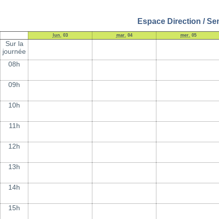
Espace Direction / Se
lun.
03
mar.
04
mer.
05
Sur la
journée
08h
09h
10h
11h
12h
13h
14h
15h